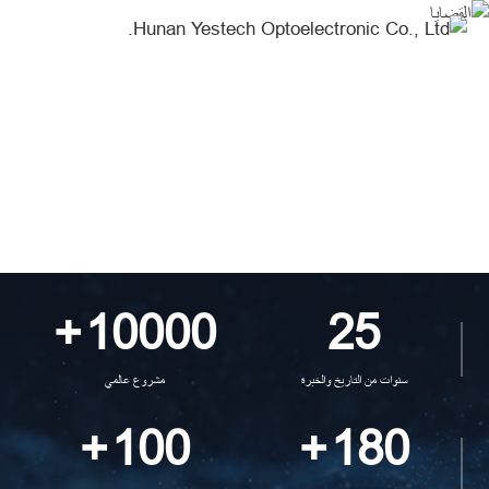
البيع
بالتجزئة-
Cases
القضايا
Create Your Dream Stage
+
10000
25
سنوات من التاريخ والخبرة
مشروع عالمي
+
100
+
180