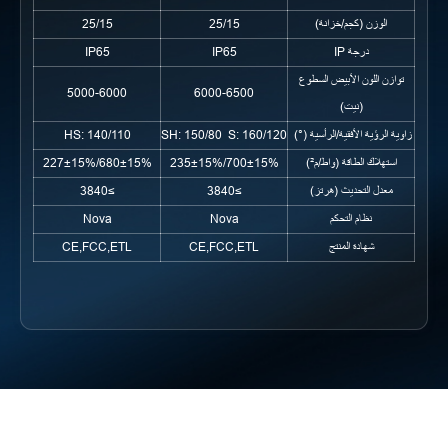
25/15
25/15
الوزن (كجم/خزانة)
IP65
IP65
درجة IP
توازن اللون الأبيض السطوع
5000-6000
6000-6500
(نيت)
HS: 140/110
SH: 150/80 S: 160/120
زاوية الرؤية الأفقية/الرأسية (°)
680±15%/227±15%
700±15%/235±15%
استهلاك الطاقة (واط/م²)
≥3840
≥3840
معدل التحديث (هرتز)
Nova
Nova
نظام التحكم
CE,FCC,ETL
CE,FCC,ETL
شهادة المنتج