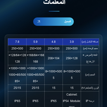
المعلمات
التحميل
7.8
5.9
4.8
3.9
مسافة البكسل (مم)
500×250
500×250
500×250
500×250
حجم الوحدة (مم)
128×128/64×
168×168/84×
الدقة (العرض ×
104×208
128×256
128
168
الارتفاع)
1000×1000×
1000×1000×
500×1000×8
500×1000×8
85/500×1000
85/500×1000
الحجم (مم)
5
5
×85
×85
25/15
25/15
15
15
الوزن (كجم/خزانة)
Cabinet:
IP65
IP65
IP65
IP54 Module:
درجة IP