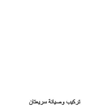
سهولة تحقيق معايير تركيب عالية
يضمن إطار سبائك الألومنيوم المستخدم في صناعة الطيران استواءً ومتانةً، مع مساحة كبيرة
لتبديد الحرارة، مما يجعله مناسبًا للاستخدام الخارجي دون الحاجة إلى مكيّف هواء.
تركيب وصيانة سريعتان