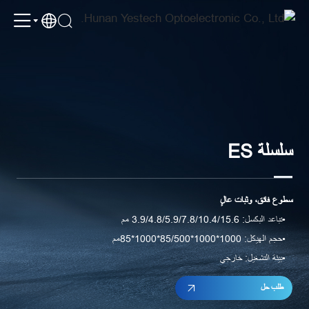
YES
TECH
ES
|
Naked
Eye
3D
سلسلة ES
LED
Display
سطوع فائق، وثبات عالٍ
for
تباعد البكسل: 3.9/4.8/5.9/7.8/10.4/15.6 مم
Outdoor
حجم الهيكل: 1000*1000*85/500*1000*85مم
Applications
بيئة التشغيل: خارجي
طلب حل