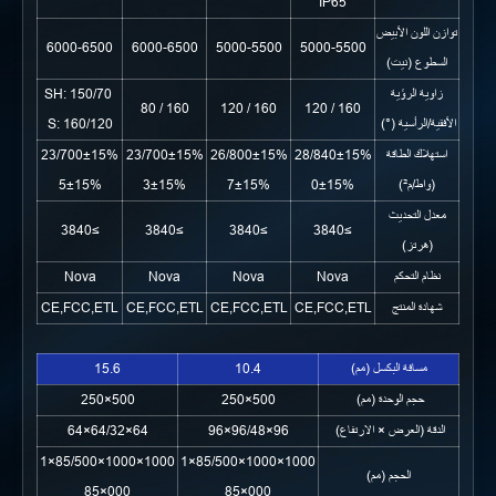
IP65
توازن اللون الأبيض
6000-6500
6000-6500
5000-5500
5000-5500
السطوع (نيت)
SH: 150/70
زاوية الرؤية
160 / 80
160 / 120
160 / 120
S: 160/120
الأفقية/الرأسية (°)
700±15%/23
700±15%/23
800±15%/26
840±15%/28
استهلاك الطاقة
5±15%
3±15%
7±15%
0±15%
(واط/م²)
معدل التحديث
≥3840
≥3840
≥3840
≥3840
(هرتز)
Nova
Nova
Nova
Nova
نظام التحكم
CE,FCC,ETL
CE,FCC,ETL
CE,FCC,ETL
CE,FCC,ETL
شهادة المنتج
15.6
10.4
مسافة البكسل (مم)
500×250
500×250
حجم الوحدة (مم)
64×64/32×64
96×96/48×96
الدقة (العرض × الارتفاع)
1000×1000×85/500×1
1000×1000×85/500×1
الحجم (مم)
000×85
000×85