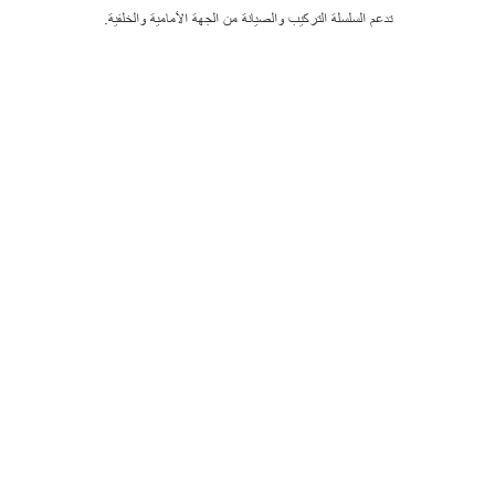
تدعم السلسلة التركيب والصيانة من الجهة الأمامية والخلفية.
السلامة والثبات
صُممت لتحمّل الظروف الخارجية القاسية مع موثوقية طويلة الأمد.