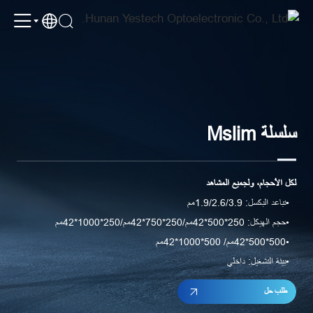
YES
TECH
|
Indoor
Fixed
Commercial
سلسلة Mslim
Led
Display
لكل الأحجام، ولجميع المشاهد
تباعد البكسل: 1.9/2.6/3.9مم
حجم الهيكل: 250*500*42مم/250*750*42مم/250*1000*42مم
500*500*42مم/ 500*1000*42مم
بيئة التشغيل: داخلي
طلب حل