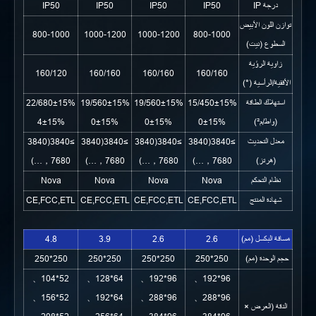
درجة IP
IP50
IP50
IP50
IP50
توازن اللون الأبيض
800-1000
1000-1200
1000-1200
800-1000
السطوع (نيت)
زاوية الرؤية
160/120
160/160
160/160
160/160
الأفقية/الرأسية (°)
استهلاك الطاقة
450±15%/15
560±15%/19
560±15%/19
680±15%/22
(واط/م²)
0±15%
0±15%
0±15%
4±15%
معدل التحديث
≥3840(3840
≥3840(3840
≥3840(3840
≥3840(3840
(هرتز)
，7680…)
，7680…)
，7680…)
，7680…)
نظام التحكم
Nova
Nova
Nova
Nova
شهادة المنتج
CE,FCC,ETL
CE,FCC,ETL
CE,FCC,ETL
CE,FCC,ETL
مسافة البكسل (مم)
2.6
2.6
3.9
4.8
حجم الوحدة (مم)
250*250
250*250
250*250
250*250
52*104、
64*128、
96*192、
96*192、
52*156、
64*192、
96*288、
96*288、
الدقة (العرض ×