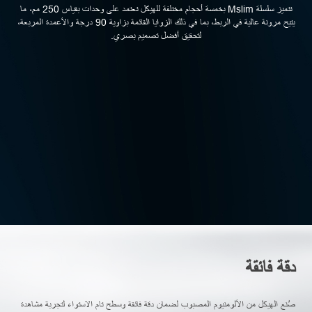
تتميز سلسلة Mslim بخمسة أحجام مختلفة للهيكل تعتمد على وحدات بقياس 250 مم، ما
يتيح مرونة عالية في الربط، بما في ذلك الزوايا القائمة بزاوية 90 درجة والأعمدة المربعة،
لتحقيق أفضل تصميم بصري.
دقة فائقة
صُنع الهيكل من الألومنيوم المصبوب لضمان دقة فائقة وسطح تام الاستواء لتجربة مشاهدة