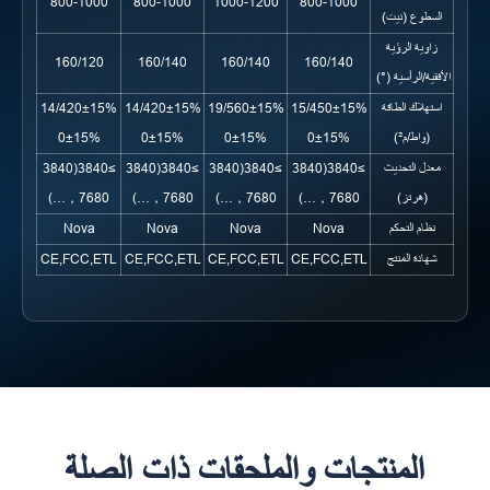
800-1000
800-1000
1000-1200
800-1000
السطوع (نيت)
زاوية الرؤية
160/120
160/140
160/140
160/140
الأفقية/الرأسية (°)
استهلاك الطاقة
450±15%/15
560±15%/19
420±15%/14
420±15%/14
(واط/م²)
0±15%
0±15%
0±15%
0±15%
معدل التحديث
≥3840(3840
≥3840(3840
≥3840(3840
≥3840(3840
(هرتز)
，7680…)
，7680…)
，7680…)
，7680…)
نظام التحكم
Nova
Nova
Nova
Nova
شهادة المنتج
CE,FCC,ETL
CE,FCC,ETL
CE,FCC,ETL
CE,FCC,ETL
المنتجات والملحقات ذات الصلة