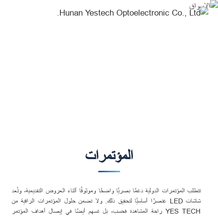
المؤتمرات-
Markets
الاسواق
Create Your Dream Stage
المؤتمرات
تتطلب المؤتمرات الدولية دعمًا بصريًا واضحًا وموثوقًا أثناء العروض التقديمية، وتُعد
شاشات LED عنصرًا أساسيًا لتحقيق ذلك. ولا تضمن حلول المؤتمرات الراقية من
YES TECH راحة المشاهدة فحسب، بل تسهم أيضًا في إيصال أهداف المؤتمر