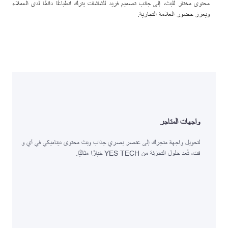
محتوى مختار للبث، إلى جانب تصميم فريد للشاشات يترك انطباعًا دائمًا لدى العملاء
ويعزز حضور العلامة التجارية.
واجهات المتاجر
لتحويل واجهة متجرك إلى عنصر بصري جذاب وبث محتوى ديناميكي في أي و
قت، تُعد حلول التجزئة من YES TECH خيارًا مثاليًا.