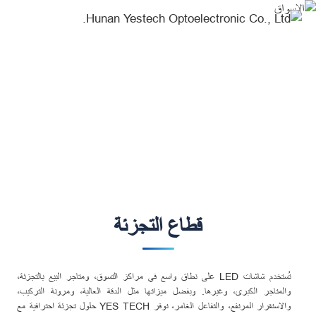
قطاع
التجزئة-
Markets
الاسواق
Create Your Dream Stage
قطاع التجزئة
تُستخدم شاشات LED على نطاق واسع في مراكز التسوق، ومتاجر البيع بالتجزئة،
والمتاجر الكبرى، وغيرها. وبفضل ميزاتها مثل الدقة العالية، ومرونة التركيب،
والاستقرار المرتفع، والتفاعل الغامر، توفر YES TECH حلول تجزئة احترافية مع