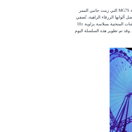
ة
MG7S
التي زينت جانبي الممر
ل ألوانها الزرقاء الزاهية، تُضفي
تجربة بصرية آسرة على الحضور. وتشتهر هذه الشاشة "بتعدد وظائفها وأشكالها"، مما يُتيح دمج الشاشات المنحنية بسلاسة بزاوية ±10
وقد تم تطوير هذه السلسلة اليوم