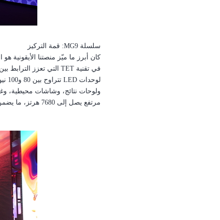
سلسلة
MG9
:
قمة التركيز
كان أبرز ما ميّز منصتنا الأيقونية 
في تقنية
TET
التي تعزز الترابط بي
لوحدات
LED
تتراوح بين 80 و100 نيوتن، لتكون خيارًا مثاليًا لأرضيات الرقص.
ولوحات نتائج، وشاشات محيطية، وغير
مرتفع يصل إلى 7680 هرتز، ما يضمن تجربة بصرية نابضة بالحياة ويعزز قيمتها التجارية عبر مختلف الاستخدامات.