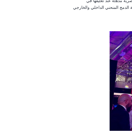
التي تتجاوز 50%، لتضفي لمسة بصرية مذهلة عند تعليقها في
فاع يزيد عن 10 أمتار، بينما أضافت إمكانية الدمج المنحني الداخلي والخارجي