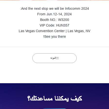
And the next stop we will be Infocomm 2024:
From Jun.12-14, 2024
Booth NO.: W3200
VIP Code: HUN357
Las Vegas Convention Center | Las Vegas, NV
See you there!
العودة
كيف يمكننا مساعدتك؟