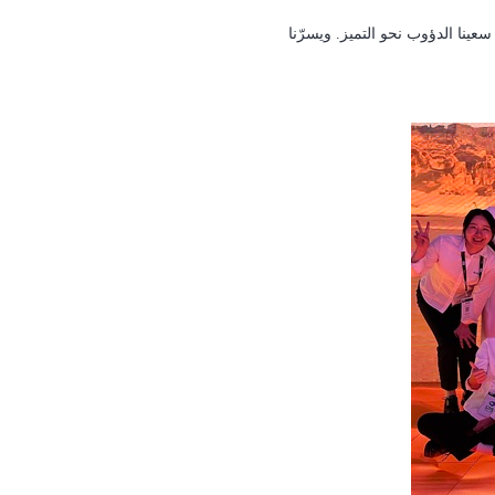
عينا الدؤوب نحو التميز.
ويسرّنا