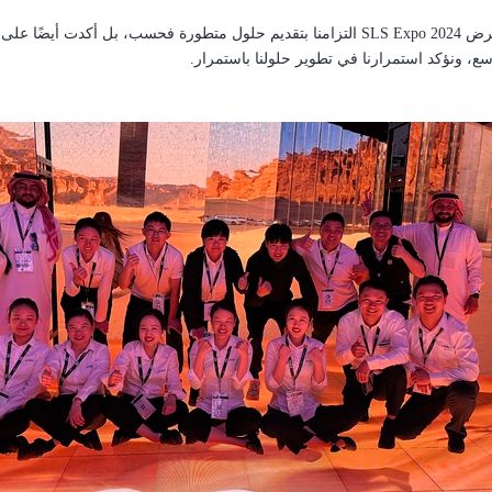
رض
SLS Expo 2024
التزامنا بتقديم حلول متطورة فحسب، بل أكدت أيضًا على س
ع، ونؤكد استمرارنا في تطوير حلولنا باستمرار.