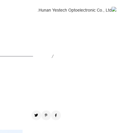
YES
TECH:
What
a
التأجير والتجهيز
Highlight
DOOH
YES TECH: حضور لافت في معرض SLS Expo 2024!
at
SLS
التأجير والتجهيز
/
الأخبار
2024.05.10
Expo
دقة بكسل عالية
2024!