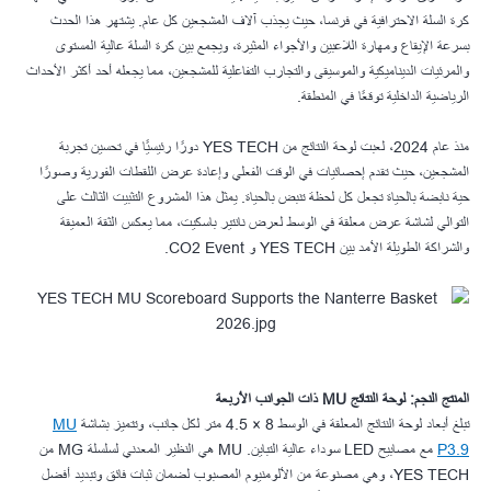
كرة السلة الاحترافية في فرنسا، حيث يجذب آلاف المشجعين كل عام. يشتهر هذا الحدث
بسرعة الإيقاع ومهارة اللاعبين والأجواء المثيرة، ويجمع بين كرة السلة عالية المستوى
والمرئيات الديناميكية والموسيقى والتجارب التفاعلية للمشجعين، مما يجعله أحد أكثر الأحداث
الرياضية الداخلية توقعًا في المنطقة.
منذ عام 2024، لعبت لوحة النتائج من YES TECH دورًا رئيسيًا في تحسين تجربة
المشجعين، حيث تقدم إحصائيات في الوقت الفعلي وإعادة عرض اللقطات الفورية وصورًا
حية نابضة بالحياة تجعل كل لحظة تنبض بالحياة. يمثل هذا المشروع التثبيت الثالث على
التوالي لشاشة عرض معلقة في الوسط لعرض نانتير باسكيت، مما يعكس الثقة العميقة
والشراكة الطويلة الأمد بين YES TECH و CO2 Event.
المنتج النجم: لوحة النتائج MU ذات الجوانب الأربعة
تبلغ أبعاد لوحة النتائج المعلقة في الوسط 8 × 4.5 متر لكل جانب، وتتميز بشاشة
MU
P3.9
مع مصابيح LED سوداء عالية التباين. MU هي النظير المعدني لسلسلة MG من
YES TECH، وهي مصنوعة من الألومنيوم المصبوب لضمان ثبات فائق وتبديد أفضل