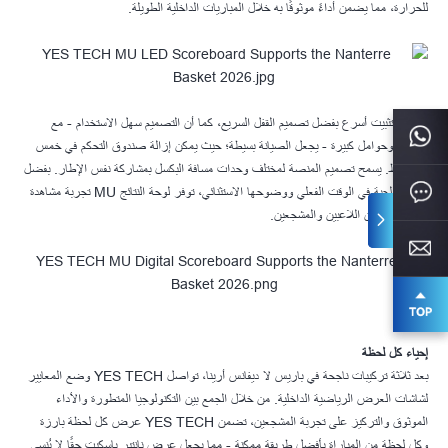
للحرارة، مما يضمن أداءً موثوقًا به خلال المباريات الداخلية الطويلة.
أصبح التثبيت أسرع بفضل تصميم القفل السريع، كما أن التصميم سهل الاستخدام - مع
مقابض وحوامل كبيرة - يجعل الصيانة بسيطة؛ حيث يمكن إزالة صندوق التحكم في خمس
ثوانٍ فقط. يسمح تصميم المنصة لمختلف وحدات مسافة البكسل بمشاركة نفس الإطار. بفضل
شاشتها الحية في الوقت الفعلي ووضوحها الاستثنائي، توفر لوحة النتائج MU تجربة مشاهدة
غامرة لكل من اللاعبين والمشجعين.
إحياء كل لحظة
بعد ثلاثة تركيبات ناجحة في باريس لا ديفانس أرينا، تواصل YES TECH وضع المعايير
لشاشات العرض الرياضية الداخلية. من خلال الجمع بين التكنولوجيا المتطورة والأداء
الموثوق والتركيز على تجربة المشجعين، تضمن YES TECH عرض كل لحظة بارزة
وكل لحظة من المباراة بأفضل طريقة ممكنة - مما يجعل عرض نانتير باسكيت حقًا لا يُنسى.