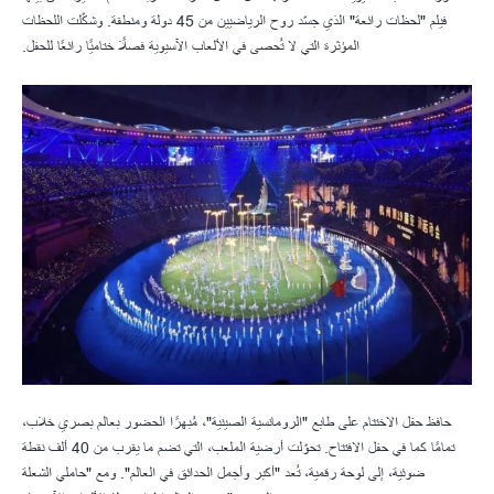
فيلم "لحظات رائعة" الذي جسّد روح الرياضيين من 45 دولة ومنطقة. وشكّلت اللحظات
المؤثرة التي لا تُحصى في الألعاب الآسيوية فصلًا ختاميًا رائعًا للحفل.
حافظ حفل الاختتام على طابع "الرومانسية الصينية"، مُبهرًا الحضور بعالم بصري خلاب،
تمامًا كما في حفل الافتتاح. تحوّلت أرضية الملعب، التي تضم ما يقرب من 40 ألف نقطة
ضوئية، إلى لوحة رقمية، تُعد "أكبر وأجمل الحدائق في العالم". ومع "حاملي الشعلة