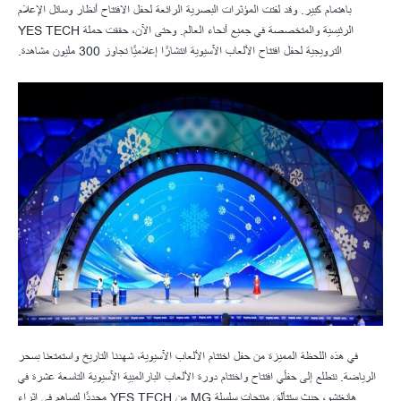
باهتمام كبير. وقد لفتت المؤثرات البصرية الرائعة لحفل الافتتاح أنظار وسائل الإعلام
الرئيسية والمتخصصة في جميع أنحاء العالم. وحتى الآن، حققت حملة YES TECH
الترويجية لحفل افتتاح الألعاب الآسيوية انتشارًا إعلاميًا تجاوز 300 مليون مشاهدة.
في هذه اللحظة المميزة من حفل اختتام الألعاب الآسيوية، شهدنا التاريخ واستمتعنا بسحر
الرياضة. نتطلع إلى حفلَي افتتاح واختتام دورة الألعاب البارالمبية الآسيوية التاسعة عشرة في
هانغتشو، حيث ستتألق منتجات سلسلة MG من YES TECH مجددًا لتساهم في إثراء