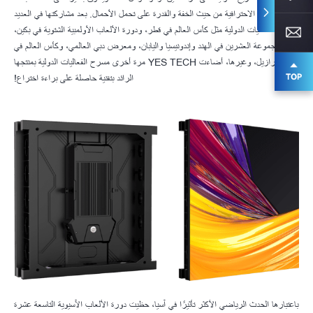
الأرضيات الاحترافية من حيث الخفة والقدرة على تحمل الأحمال. بعد مشاركتها في العديد
من الفعاليات الدولية مثل كأس العالم في قطر، ودورة الألعاب الأولمبية الشتوية في بكين،
وقمم مجموعة العشرين في الهند وإندونيسيا واليابان، ومعرض دبي العالمي، وكأس العالم في
البرازيل، وغيرها، أضاءت YES TECH مرة أخرى مسرح الفعاليات الدولية بمنتجها
الرائد بتقنية حاصلة على براءة اختراع!
باعتبارها الحدث الرياضي الأكثر تأثيرًا في آسيا، حظيت دورة الألعاب الآسيوية التاسعة عشرة