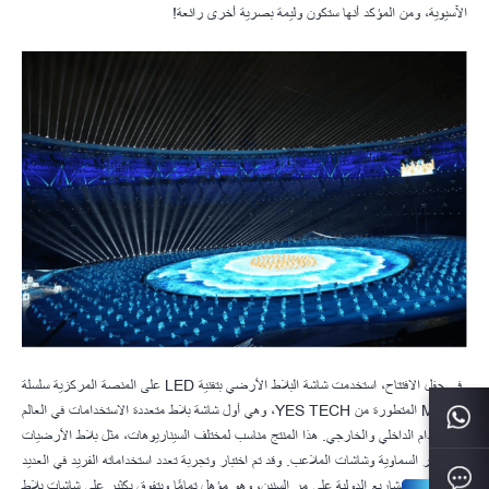
الآسيوية، ومن المؤكد أنها ستكون وليمة بصرية أخرى رائعة!
في حفل الافتتاح، استخدمت شاشة البلاط الأرضي بتقنية LED على المنصة المركزية سلسلة
MG7S المتطورة من YES TECH، وهي أول شاشة بلاط متعددة الاستخدامات في العالم
للاستخدام الداخلي والخارجي. هذا المنتج مناسب لمختلف السيناريوهات، مثل بلاط الأرضيات
والستائر السماوية وشاشات الملاعب. وقد تم اختبار وتجربة تعدد استخداماته الفريد في العديد
من المشاريع الدولية على مر السنين، وهو مؤهل تمامًا ويتفوق بكثير على شاشات بلاط