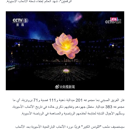
الرقميين"، شهد العالم إطفاء شعلة الألعاب الآسيوية.
فاز الفريق الصيني بما مجموعه 201 ميدالية ذهبية و111 فضية و71 برونزية، أي ما
مجموعه 383 ميدالية. ستظل جهودهم وتفانيهم ذكرى خالدة في تاريخ الألعاب الآسيوية،
وستُلهم الأجيال الشابة لمتابعة أحلامهم الرياضية والمساهمة في الرياضة الآسيوية.
سيستضيف ملعب "اللوتس الكبير" قريبًا دورة الألعاب البارالمبية الآسيوية بعد الألعاب