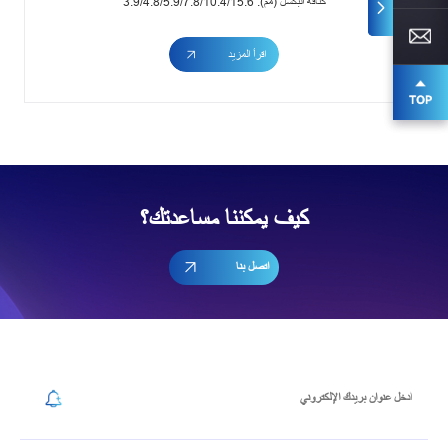
كثافة البكسل (مم): 3.9/4.8/5.9/7.8/10.4/15.6
اقرأ المزيد
كيف يمكننا مساعدتك؟
اتصل بنا
إشترك في رسالتنا الإخبارية