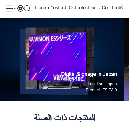
YES
Digital Signage in Japan
الحالات
TECH
Supports
One
of
the
Digital
Signage
Digital Signage in Japan
in
Location: Japan
Japan
Product: ES P3.9
المنتجات ذات الصلة