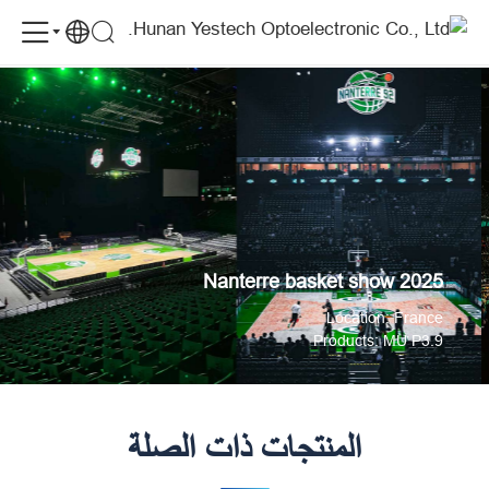
YES
Nanterre basket show 2025
الحالات
TECH
Supports
Nanterre
Basket
Show
2025
Nanterre basket show 2025
Location: France
Products: MU P3.9
المنتجات ذات الصلة