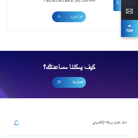
كثافة البكسل (مم): 1.9/2.6/2.9/3.9/4.8
اقرأ المزيد
كيف يمكننا مساعدتك؟
اتصل بنا
إشترك في رسالتنا الإخبارية