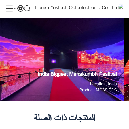
YES
India Biggest Mahakumbh Festival
الحالات
TECH
Supports
India
Biggest
Mahakumbh
Festival
India Biggest Mahakumbh Festival
Location: India
Product: MG6S P2.6
المنتجات ذات الصلة