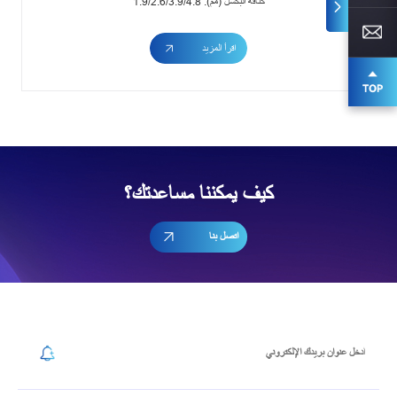
كثافة البكسل (مم): 1.9/2.6/3.9/4.8
اقرأ المزيد
كيف يمكننا مساعدتك؟
اتصل بنا
إشترك في رسالتنا الإخبارية