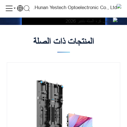
لموقع: فرنسا
YES
المنتج: MU P3.9
الحالات
عرض كرة السلة نانتير 2026
TECH
MU
P3.9
المنتجات ذات الصلة
Supports
the
Nanterre
Basket
Show
2026