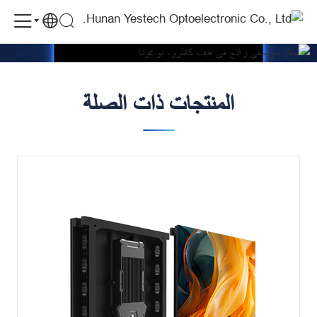
الموقع: كولومبيا
YES
المنتج: MG9 P3.9
الحالات
حفل موسيقي رائع في فيف كلارو، بوغوتا
TECH
MG9
Dance
المنتجات ذات الصلة
Floor
Supports
the
Blessd
Concert
at
Vive
Claro
Bogotá