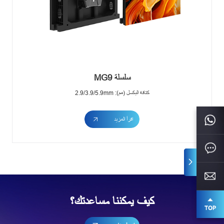
سلسلة MG9
كثافة البكسل (مم): 2.9/3.9/5.9mm
اقرأ المزيد
كيف يمكننا مساعدتك؟