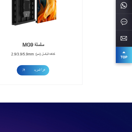
سلسلة MG9
كثافة البكسل (مم): 2.9/3.9/5.9mm
اقرأ المزيد