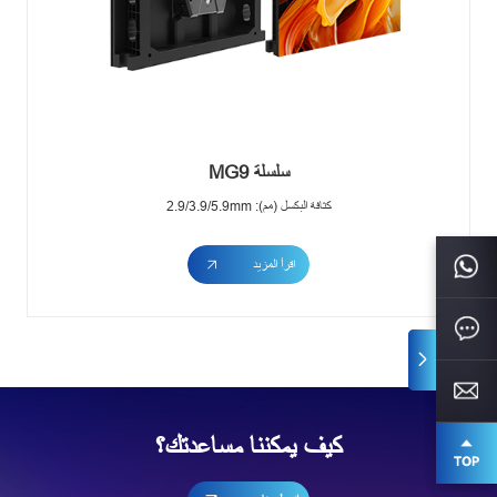
سلسلة MG9
كثافة البكسل (مم): 2.9/3.9/5.9mm
اقرأ المزيد
كيف يمكننا مساعدتك؟