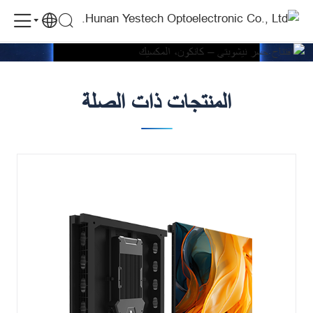
YES
الموقع: المكسيك
الحالات
افتتاح جسر نيشوبتي – كانكون، المكسيك
TECH
المنتج: MG P3.9
LED
Display
المنتجات ذات الصلة
Supports
Nichupté
Bridge
Inauguration
Cancún
Mexico