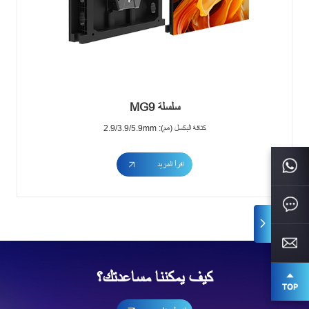
سلسلة MG9
كثافة البكسل (مم): 2.9/3.9/5.9mm
اقرأ المزيد
كيف يمكننا مساعدتك؟