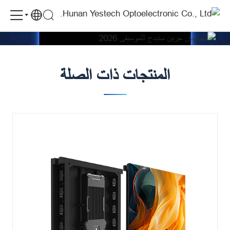
YES
الموقع: منغوليا
الحالات
مهرجان جرين ستيدج للموسيقى 2026
TECH
المنتج: MG P3.9
LED
Display
المنتجات ذات الصلة
Supports
Green
Stage
Music
Festival
2026