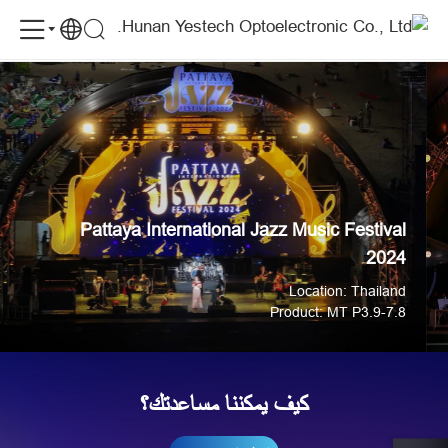
Pattaya
Pattaya International Jazz Music Festival 2024
الحالات
International
Jazz
Music
Festival
2024-
Cases
Pattaya International Jazz Music Festival
2024
Location: Thailand
Product: MT P3.9-7.8
كيف يمكننا مساعدتك؟