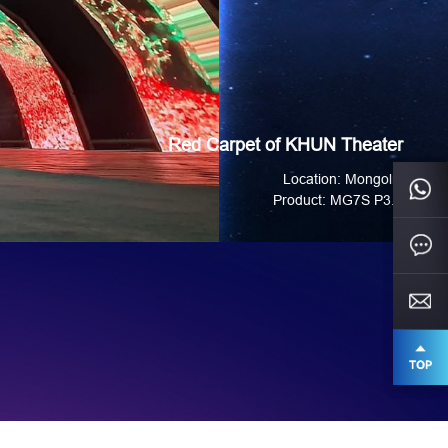
Red Carpet of KHUN Theater
Location: Mongolia
Product: MG7S P3.9