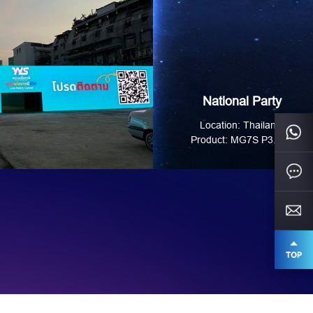
National Party
Location: Thailand
Product: MG7S P3.9