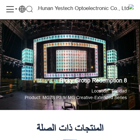
Ricky
Ricky Group Redemption 8
الحالات
Group
Redemption
8
-
Cases
Ricky Group Redemption 8
Location:
Trinidad
Product: MG7S P3.9/ MG Creative-Extended Series
المنتجات ذات الصلة