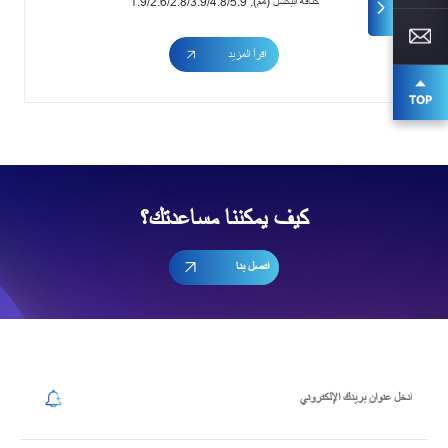
كثافة البكسل (مم): 1.9/2.6/2.8/3.9/4.8/5.9
اقرأ المزيد
كيف يمكننا مساعدتك؟
اتصل بنا
إشترك في رسالتنا الإخبارية